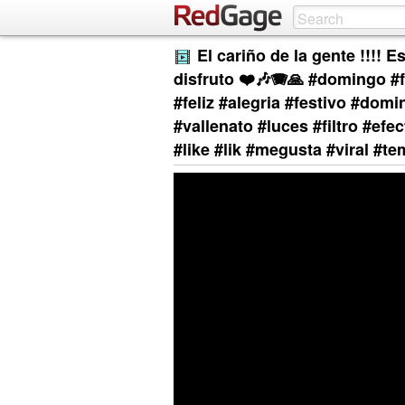
El cariño de la gente !!!! 
disfruto ❤️🎶🪗🙏 #domingo #
#feliz #alegria #festivo #dom
#vallenato #luces #filtro #efe
#like #lik #megusta #viral #t