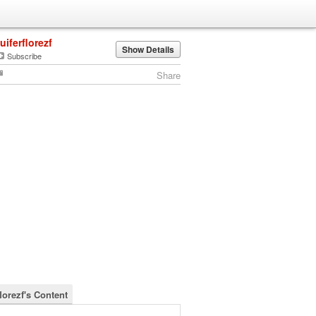
luiferflorezf
Show Details
Subscribe
Share
florezf's Content