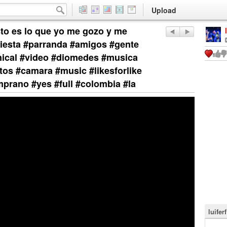
Upload
Esto es lo que yo me gozo y me
fiesta #parranda #amigos #gente
inical #video #diomedes #musica
ctos #camara #music #likesforlike
emprano #yes #full #colombia #la
luifer