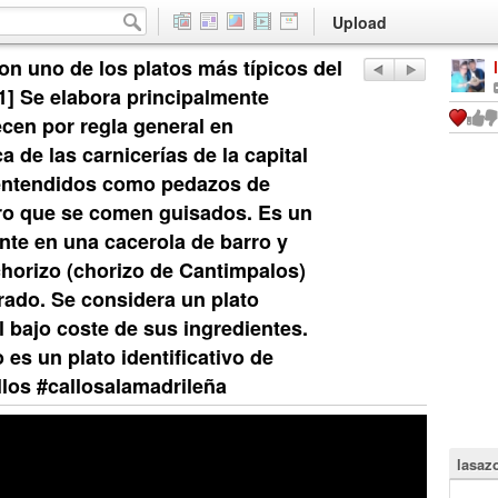
Upload
son uno de los platos más típicos del
1]​ Se elabora principalmente
ecen por regla general en
a de las carnicerías de la capital
n entendidos como pedazos de
ro que se comen guisados. Es un
ente en una cacerola de barro y
horizo (chorizo de Cantimpalos)
erado. Se considera un plato
l bajo coste de sus ingredientes.
es un plato identificativo de
llos #callosalamadrileña
lasaz