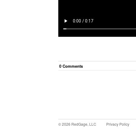
0
Comment
s
©
2026
RedGage, LLC
Privacy Policy