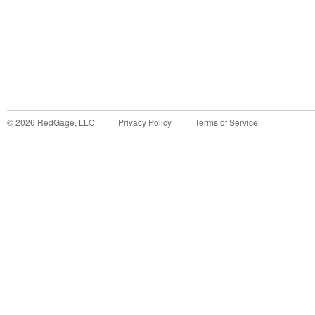
©
2026
RedGage, LLC
Privacy Policy
Terms of Service