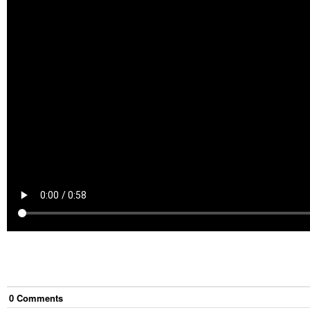
0
Comment
s