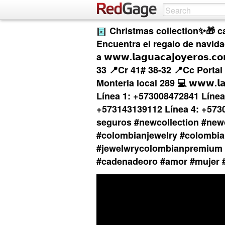
Christmas collection✨🎁 ca
Encuentra el regalo de navid
a 𝘄𝘄𝘄.𝗹𝗮𝗴𝘂𝗮𝗰𝗮𝗷𝗼𝘆𝗲𝗿𝗼
33 📍Cr 41# 38-32 📍Cc Portal 
Monteria local 289 💻 𝘄𝘄𝘄.𝗹𝗮𝗴
Línea 1: +573008472841 Línea
+573143139112 Línea 4: +573
seguros #newcollection #new
#colombianjewelry #colombi
#jewelwrycolombianpremium 
#cadenadeoro #amor #mujer 