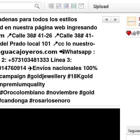
Upload
denas para todos los estilos
ad en nuestra página web ingresando
𝘀.𝗰𝗼𝗺 📍Calle 38# 41-26 📍Calle 38# 41-
del Prado local 101 📍cc lo nuestro-
𝘂𝗮𝗰𝗮𝗷𝗼𝘆𝗲𝗿𝗼𝘀.𝗰𝗼𝗺 📲Whatsapp :
 2: +573103481333 Línea 3:
014760914 ✈️Envíos nacionales 100%
campaign #goldjewellery #18Kgold
anpremiumquality
#Orocolombiano #noviembre #gold
#candonga #rosariosenoro
lagua