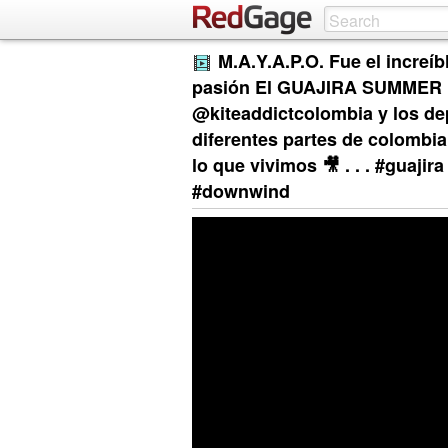
M.A.Y.A.P.O. Fue el increí
pasión El GUAJIRA SUMMER FE
@kiteaddictcolombia y los dep
diferentes partes de colombia 
lo que vivimos 🎥 . . . #guajir
#downwind