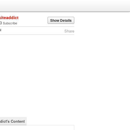
kiteaddict
Show Details
Subscribe
Share
dict's Content