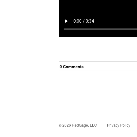
0
Comment
s
©
2026
RedGage, LLC
Privacy Policy