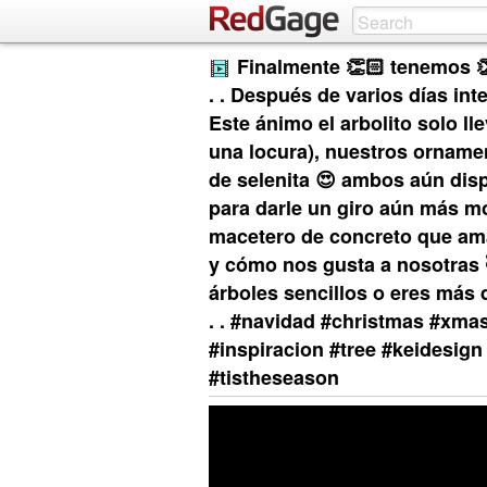
Finalmente 👏🏻 tenemos 👏
. . Después de varios días int
Este ánimo el arbolito solo lle
una locura), nuestros ornamen
de selenita 😍 ambos aún dispo
para darle un giro aún más m
macetero de concreto que am
y cómo nos gusta a nosotras 
árboles sencillos o eres más 
. . #navidad #christmas #xma
#inspiracion #tree #keidesign
#tistheseason