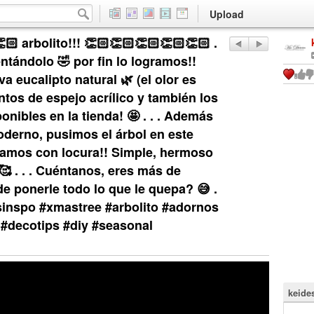
Upload
🏻 arbolito!!! 👏🏻👏🏻👏🏻👏🏻👏🏻 .
entándolo 🤣 por fin lo logramos!!
va eucalipto natural 🌿 (el olor es
tos de espejo acrílico y también los
nibles en la tienda! 🤩 . . . Además
oderno, pusimos el árbol en este
amos con locura!! Simple, hermoso
 . . . Cuéntanos, eres más de
de ponerle todo lo que le quepa? 😅 .
sinspo #xmastree #arbolito #adornos
 #decotips #diy #seasonal
keide