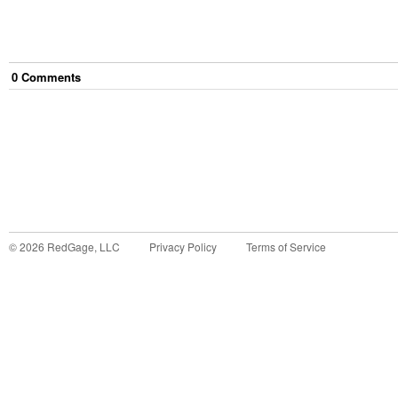
0
Comment
s
©
2026
RedGage, LLC
Privacy Policy
Terms of Service