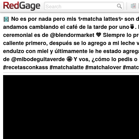
No es por nada pero mis ✨matcha lattes✨ son d
andamos cambiando el café de la tarde por uno🍵.
ceremonial es de @blendormarket 💚 Siempre lo p
caliente primero, después se lo agrego a mi leche v
endulzo con miel y últimamente le he estado agre
de @mibodeguitaverde 🤩 Y vos, ¿cómo lo pedis o
#recetasconkass #matchalatte #matchalover #matc