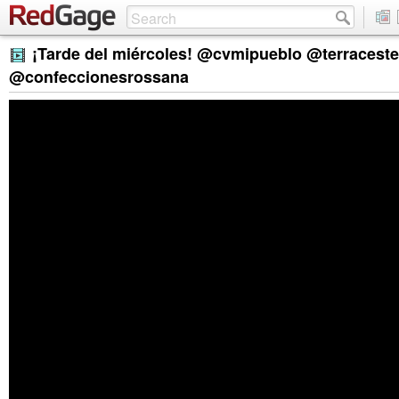
¡Tarde del miércoles! @cvmipueblo @terracest
@confeccionesrossana