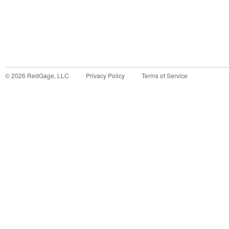
©
2026
RedGage, LLC
Privacy Policy
Terms of Service