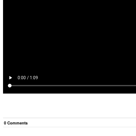
0
Comment
s