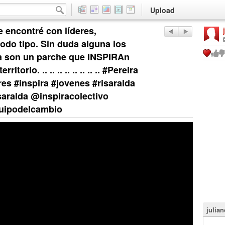
Upload
encontré con líderes,
odo tipo. Sin duda alguna los
da son un parche que INSPIRAn
orio. .. .. .. .. .. .. .. .. #Pereira
es #inspira #jovenes #risaralda
isaralda @inspiracolectivo
quipodelcambio
julia