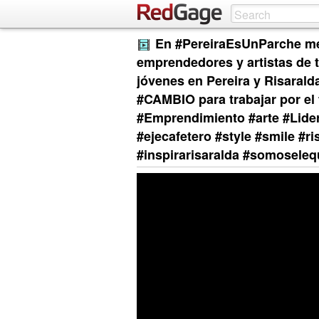
En #PereiraEsUnParche me 
emprendedores y artistas de t
jóvenes en Pereira y Risaral
#CAMBIO para trabajar por el territ
#Emprendimiento #arte #Lider
#ejecafetero #style #smile #r
#inspirarisaralda #somosele