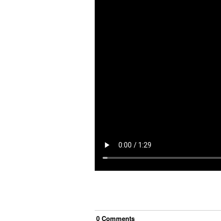
0
Comment
s