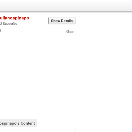
julianospinapo
Show Details
Subscribe
Share
nospinapo's Content