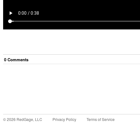
0
Comment
s
©
2026
RedGage, LLC
Privacy Policy
Terms of Service