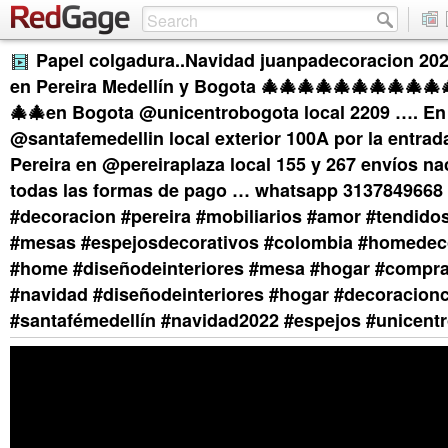
Papel colgadura..Navidad juanpadecoracion 20
en Pereira Medellín y Bogota 🎄🎄🎄🎄🎄🎄🎄🎄🎄🎄
🎄🎄en Bogota @unicentrobogota local 2209 …. En 
@santafemedellin local exterior 100A por la entrad
Pereira en @pereiraplaza local 155 y 267 envíos na
todas las formas de pago … whatsapp 3137849668
#decoracion #pereira #mobiliarios #amor #tendid
#mesas #espejosdecorativos #colombia #homedec
#home #diseñodeinteriores #mesa #hogar #compr
#navidad #diseñodeinteriores #hogar #decoracion
#santafémedellín #navidad2022 #espejos #unicent