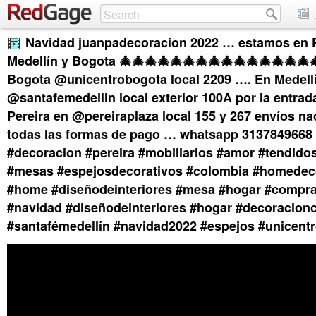
Navidad juanpadecoracion 2022 … estamos en P
Medellín y Bogota 🎄🎄🎄🎄🎄🎄🎄🎄🎄🎄🎄🎄🎄🎄🎄
Bogota @unicentrobogota local 2209 …. En Medellí
@santafemedellin local exterior 100A por la entrad
Pereira en @pereiraplaza local 155 y 267 envíos na
todas las formas de pago … whatsapp 3137849668
#decoracion #pereira #mobiliarios #amor #tendid
#mesas #espejosdecorativos #colombia #homedec
#home #diseñodeinteriores #mesa #hogar #compr
#navidad #diseñodeinteriores #hogar #decoracion
#santafémedellín #navidad2022 #espejos #unicent