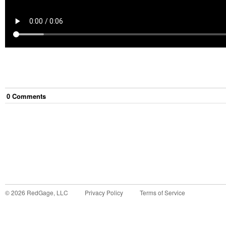
0
Comment
s
©
2026
RedGage, LLC
Privacy Policy
Terms of Service