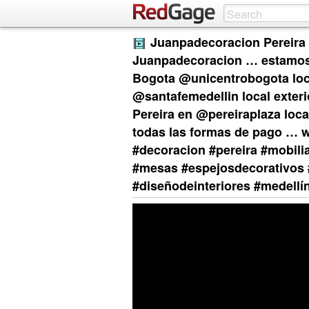
Juanpadecoracion Pereira 
Juanpadecoracion … estamos 
Bogota @unicentrobogota loca
@santafemedellin local exteri
Pereira en @pereiraplaza loca
todas las formas de pago … 
#decoracion #pereira #mobil
#mesas #espejosdecorativos
#diseñodeinteriores #medellí