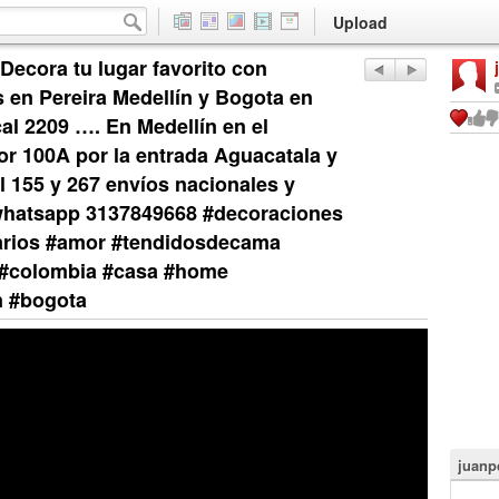
Upload
Decora tu lugar favorito con
en Pereira Medellín y Bogota en
l 2209 …. En Medellín en el
or 100A por la entrada Aguacatala y
l 155 y 267 envíos nacionales y
whatsapp 3137849668 #decoraciones
iarios #amor #tendidosdecama
 #colombia #casa #home
n #bogota
juanp