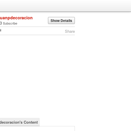
juanpdecoracion
Show Details
Subscribe
Share
decoracion's Content