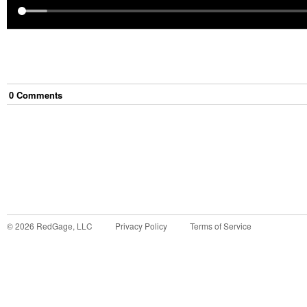
0
Comment
s
©
2026
RedGage, LLC
Privacy Policy
Terms of Service