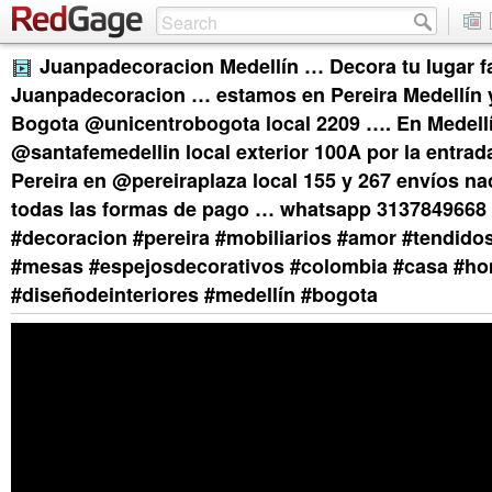
Juanpadecoracion Medellín … Decora tu lugar f
Juanpadecoracion … estamos en Pereira Medellín 
Bogota @unicentrobogota local 2209 …. En Medellí
@santafemedellin local exterior 100A por la entrad
Pereira en @pereiraplaza local 155 y 267 envíos na
todas las formas de pago … whatsapp 3137849668
#decoracion #pereira #mobiliarios #amor #tendid
#mesas #espejosdecorativos #colombia #casa #h
#diseñodeinteriores #medellín #bogota