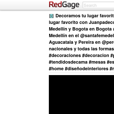
Decoramos tu lugar favori
lugar favorito con Juanpadec
Medellín y Bogota en Bogota
Medellín en el @santafemedell
Aguacatala y Pereira en @pere
nacionales y todas las form
#decoraciones #decoracion #p
#tendidosdecama #mesas #es
#home #diseñodeinteriores #