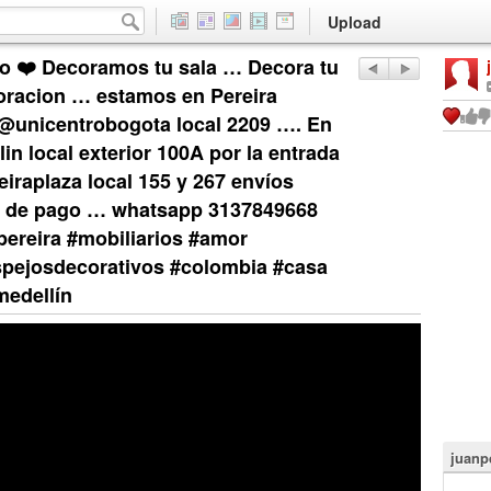
Upload
to ❤️ Decoramos tu sala … Decora tu
oracion … estamos en Pereira
 @unicentrobogota local 2209 …. En
in local exterior 100A por la entrada
iraplaza local 155 y 267 envíos
as de pago … whatsapp 3137849668
ereira #mobiliarios #amor
pejosdecorativos #colombia #casa
medellín
juanp