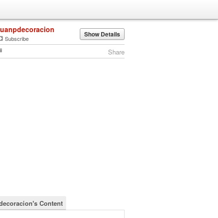
juanpdecoracion
Show Details
Subscribe
Share
decoracion's Content