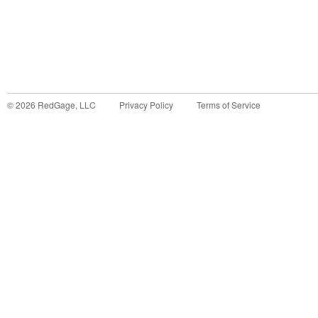
©
2026
RedGage, LLC
Privacy Policy
Terms of Service