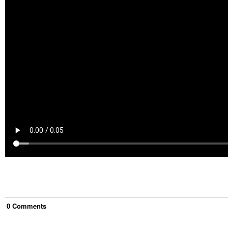
0
Comment
s