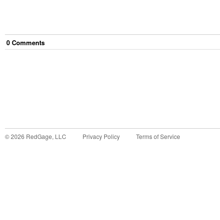
0
Comment
s
©
2026
RedGage, LLC
Privacy Policy
Terms of Service