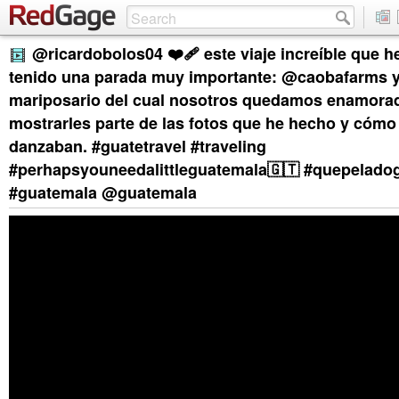
@ricardobolos04 ❤️‍🩹 este viaje increíble que
tenido una parada muy importante: @caobafarms 
mariposario del cual nosotros quedamos enamorad
mostrarles parte de las fotos que he hecho y cómo
danzaban. #guatetravel #traveling
#perhapsyouneedalittleguatemala🇬🇹 #quepelado
#guatemala @guatemala