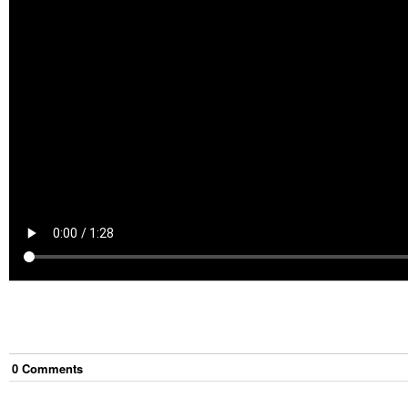
0
Comment
s