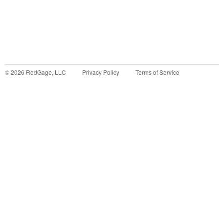
©
2026
RedGage, LLC
Privacy Policy
Terms of Service