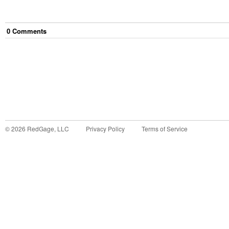
0
Comment
s
©
2026
RedGage, LLC
Privacy Policy
Terms of Service