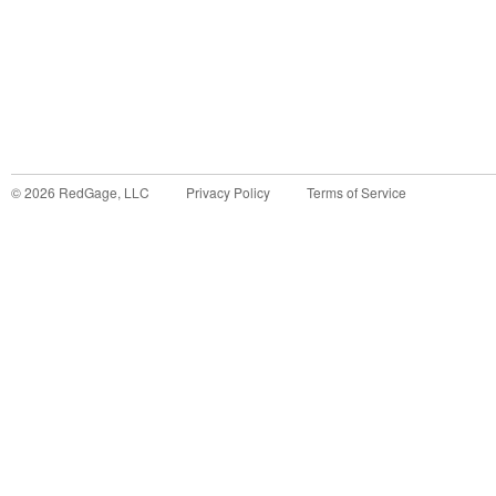
©
2026
RedGage, LLC
Privacy Policy
Terms of Service