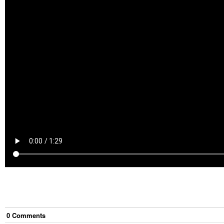
0
Comment
s