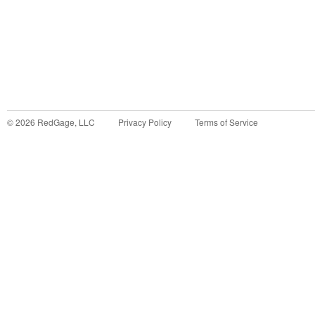
©
2026
RedGage, LLC
Privacy Policy
Terms of Service