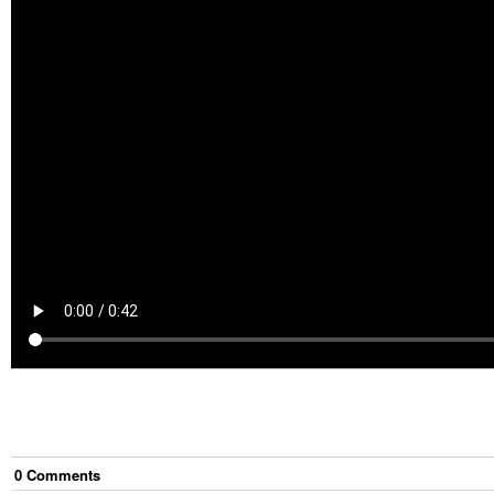
0
Comment
s