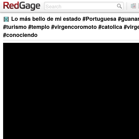
Lo más bello de mi estado #Portuguesa #guana
#turismo #templo #virgencoromoto #catolica #virg
#conociendo