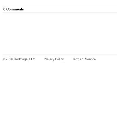
0
Comment
s
©
2026
RedGage, LLC
Privacy Policy
Terms of Service