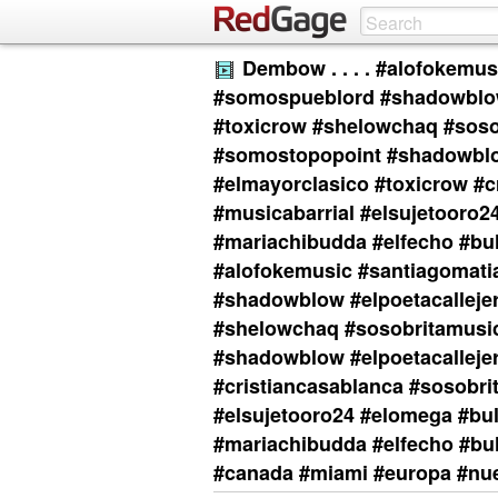
Dembow . . . . #alofokemu
#somospueblord #shadowblow 
#toxicrow #shelowchaq #sosob
#somostopopoint #shadowblow
#elmayorclasico #toxicrow #c
#musicabarrial #elsujetooro2
#mariachibudda #elfecho #bul
#alofokemusic #santiagomat
#shadowblow #elpoetacalleje
#shelowchaq #sosobritamusic
#shadowblow #elpoetacalleje
#cristiancasablanca #sosobri
#elsujetooro24 #elomega #bul
#mariachibudda #elfecho #bul
#canada #miami #europa #nu