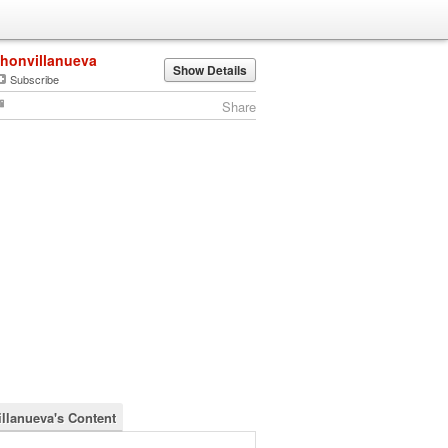
jhonvillanueva
Show Details
Subscribe
Share
illanueva's Content