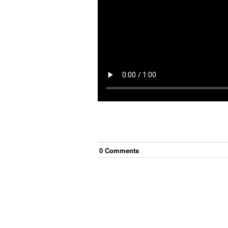
0
Comment
s