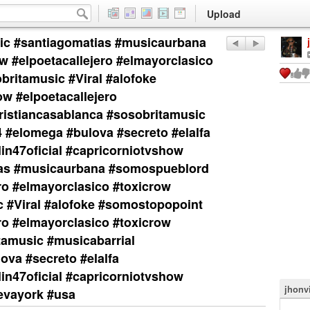
Upload
sic #santiagomatias #musicaurbana
#elpoetacallejero #elmayorclasico
ritamusic #Viral #alofoke
 #elpoetacallejero
ristiancasablanca #sosobritamusic
4 #elomega #bulova #secreto #elalfa
in47oficial #capricorniotvshow
ias #musicaurbana #somospueblord
ro #elmayorclasico #toxicrow
 #Viral #alofoke #somostopopoint
ro #elmayorclasico #toxicrow
tamusic #musicabarrial
ova #secreto #elalfa
in47oficial #capricorniotvshow
jhonv
evayork #usa