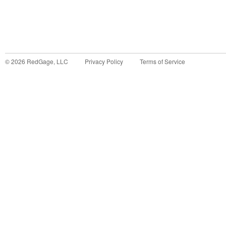
©
2026
RedGage, LLC
Privacy Policy
Terms of Service