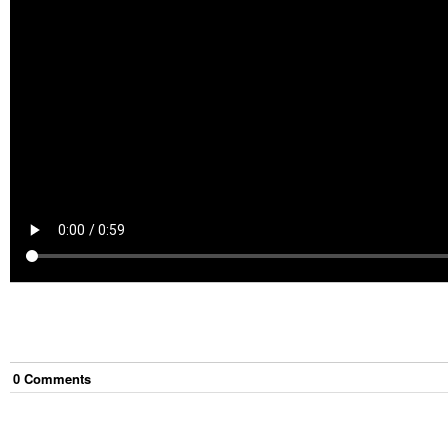
0
Comment
s