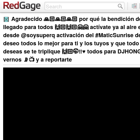
Agradecido 🙏🏻🙏🏻🙏🏻 por qué la bendición d
llegado para todos 🙌🏻🙌🏻🤗🤗 actívate ya al aire 
desde @soysuperq activación del #MaticSunrise de 
deseo todos lo mejor para ti y los tuyos y que tod
deseas se te triplique 🙌🏻🤭‼️♥️ todos para DJHO
vernos 📡📺 y a reportarte