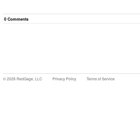
0
Comment
s
©
2026
RedGage, LLC
Privacy Policy
Terms of Service