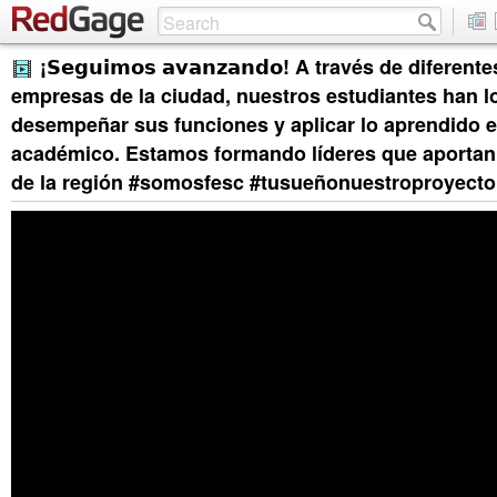
¡𝗦𝗲𝗴𝘂𝗶𝗺𝗼𝘀 𝗮𝘃𝗮𝗻𝘇𝗮𝗻𝗱𝗼! A través de difere
empresas de la ciudad, nuestros estudiantes han 
desempeñar sus funciones y aplicar lo aprendido 
académico. Estamos formando líderes que aportan 
de la región #somosfesc #tusueñonuestroproyecto