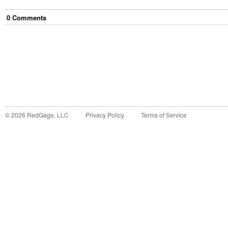
0
Comment
s
©
2026
RedGage, LLC
Privacy Policy
Terms of Service