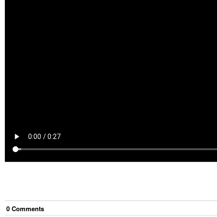
0
Comment
s