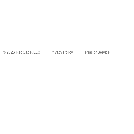
©
2026
RedGage, LLC
Privacy Policy
Terms of Service