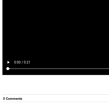
0
Comment
s