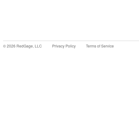
©
2026
RedGage, LLC
Privacy Policy
Terms of Service