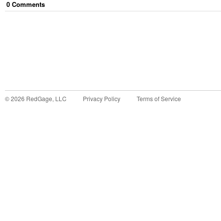
0
Comment
s
©
2026
RedGage, LLC
Privacy Policy
Terms of Service