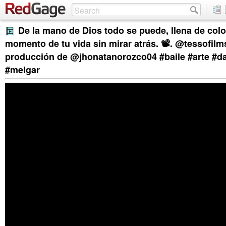
De la mano de Dios todo se puede, llena de col
momento de tu vida sin mirar atrás. 📽. @tessofilms
producción de @jhonatanorozco04 #baile #arte #d
#melgar