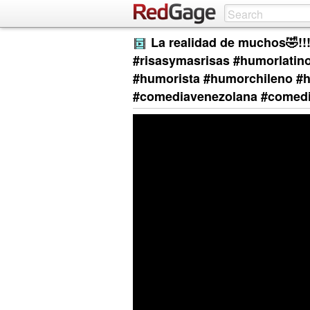
La realidad de muchos🤣!!!! @v
#risasymasrisas #humorlati
#humorista #humorchileno #
#comediavenezolana #comedi