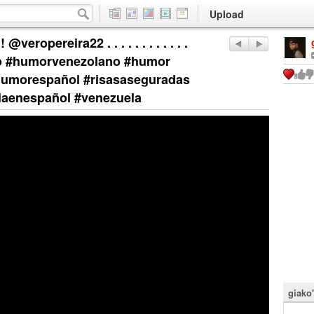
Upload
eropereira22 . . . . . . . . . . . .
no #humorvenezolano #humor
humorespañol #risasaseguradas
aenespañol #venezuela
giako