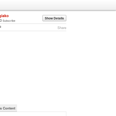
giako
Show Details
Subscribe
Share
's Content