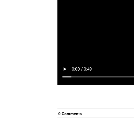
0
Comment
s