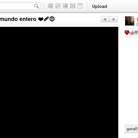
Upload
 mundo entero ❤️‍🩹😍
gerall