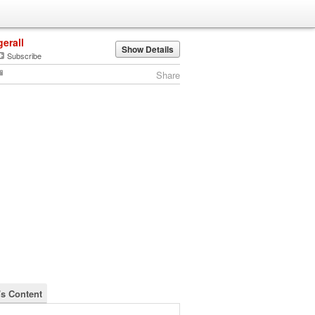
gerall
Show Details
Subscribe
Share
's Content