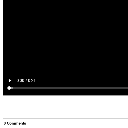
0
Comment
s