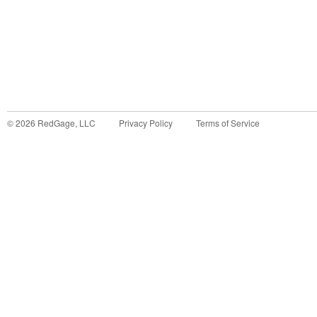
©
2026
RedGage, LLC
Privacy Policy
Terms of Service