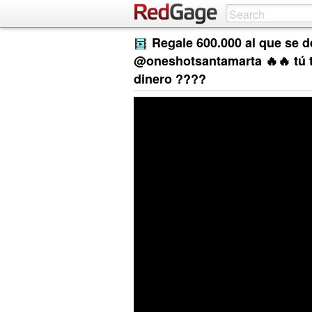
Regale 600.000 al que se d
@oneshotsantamarta 🔥🔥 tú t
dinero ????