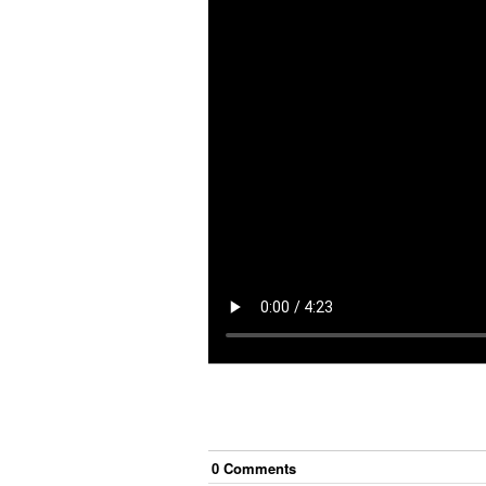
0
Comment
s