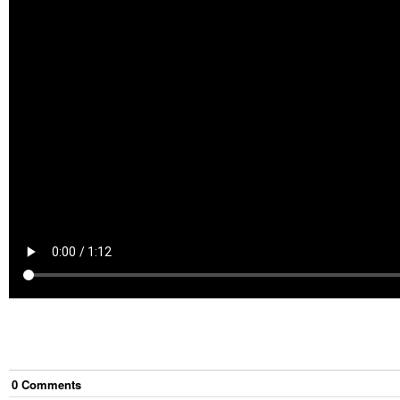
0
Comment
s