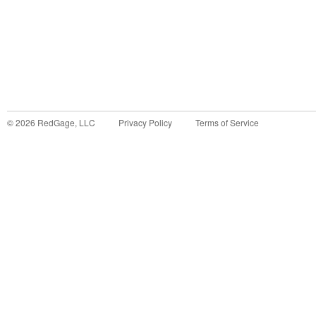
©
2026
RedGage, LLC
Privacy Policy
Terms of Service