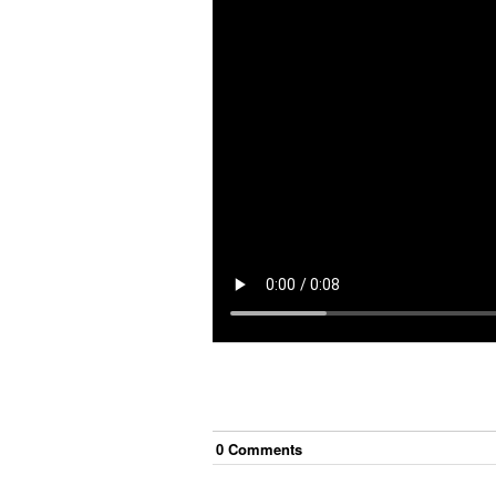
0
Comment
s