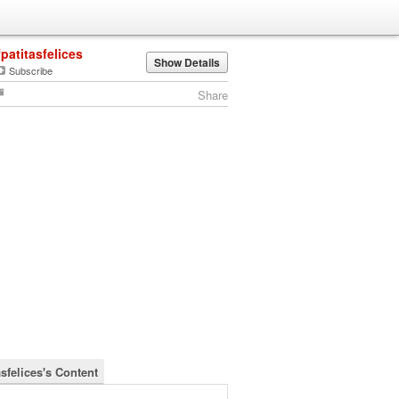
fpatitasfelices
Show Details
Subscribe
Share
asfelices's Content