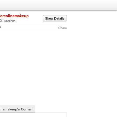
fercolinamakeup
Show Details
Subscribe
Share
linamakeup's Content