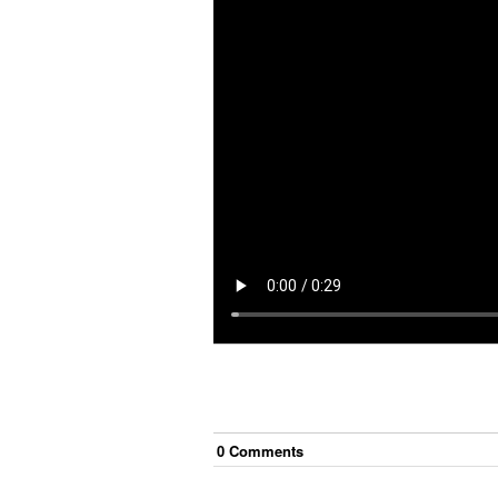
0
Comment
s