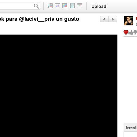
Upload
ok para @lacivi__priv un gusto
ferco