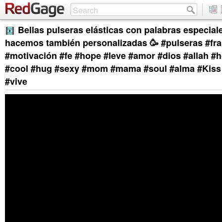
Bellas pulseras elásticas con palabras especiale
hacemos también personalizadas 🥳 #pulseras #fra
#motivación #fe #hope #leve #amor #dios #allah #h
#cool #hug #sexy #mom #mama #soul #alma #Kiss 
#vive