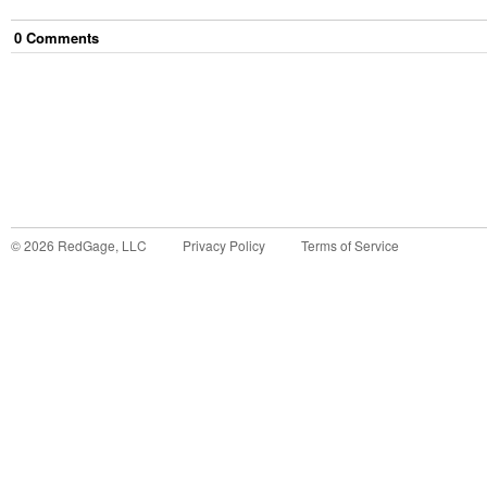
0
Comment
s
©
2026
RedGage, LLC
Privacy Policy
Terms of Service