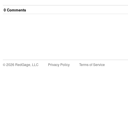
0
Comment
s
©
2026
RedGage, LLC
Privacy Policy
Terms of Service