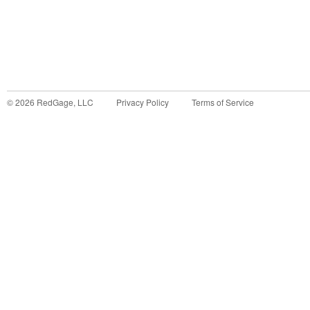
©
2026
RedGage, LLC
Privacy Policy
Terms of Service