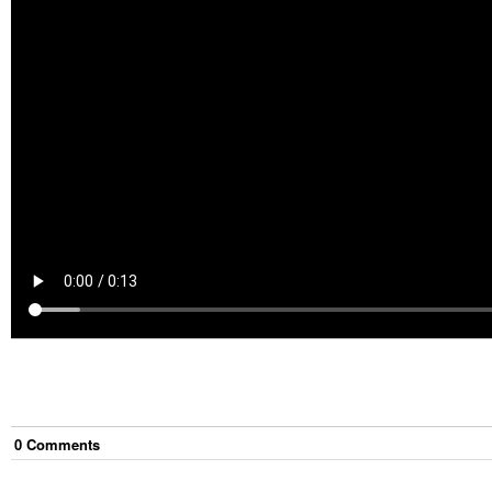
0
Comment
s