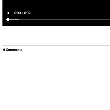
0
Comment
s