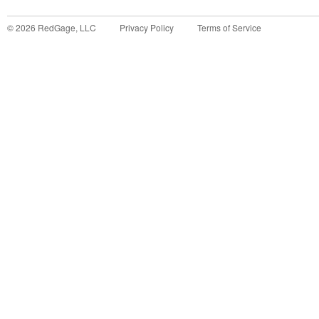
©
2026
RedGage, LLC
Privacy Policy
Terms of Service