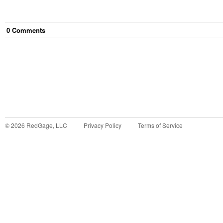
0
Comment
s
©
2026
RedGage, LLC
Privacy Policy
Terms of Service