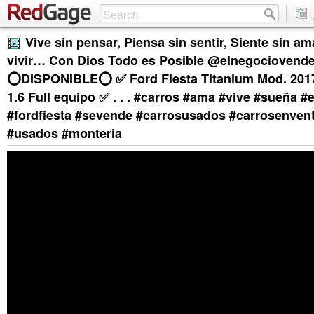
Vive sin pensar, Piensa sin sentir, Siente sin a
vivir… Con Dios Todo es Posible @elnegociovend
⭕️DISPONIBLE⭕️ ✅ Ford Fiesta Titanium Mod. 201
1.6 Full equipo ✅ . . . #carros #ama #vive #sueña 
#fordfiesta #sevende #carrosusados #carrosenven
#usados #monteria