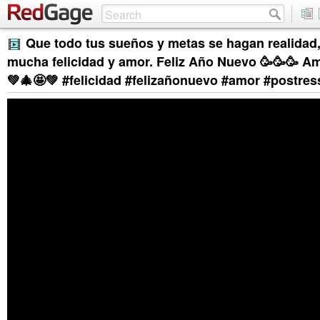
Que todo tus sueños y metas se hagan realidad
mucha felicidad y amor. Feliz Año Nuevo 🥳🥳🥳 Am
💚🎄🤩💚 #felicidad #felizañonuevo #amor #postres