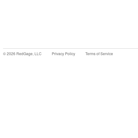
©
2026
RedGage, LLC
Privacy Policy
Terms of Service