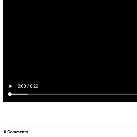
0
Comment
s