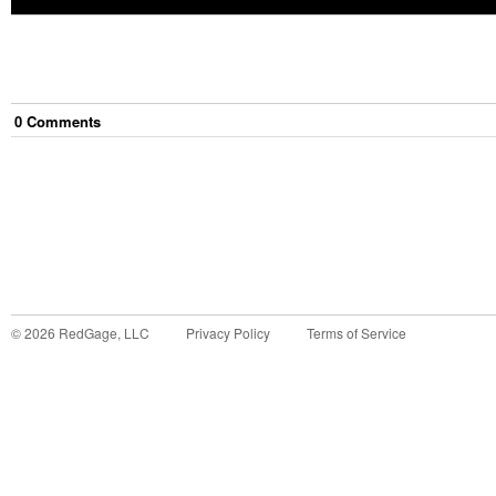
0
Comment
s
©
2026
RedGage, LLC
Privacy Policy
Terms of Service