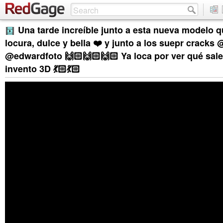
Una tarde increíble junto a esta nueva modelo
locura, dulce y bella ❤️ y junto a los suepr cracks
@edwardfoto 🙌🏻🙌🏻🙌🏻 Ya loca por ver qué sale
invento 3D 💃🏻💃🏻