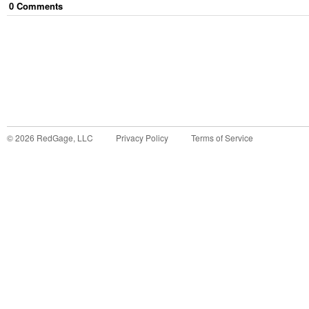
0
Comment
s
©
2026
RedGage, LLC
Privacy Policy
Terms of Service