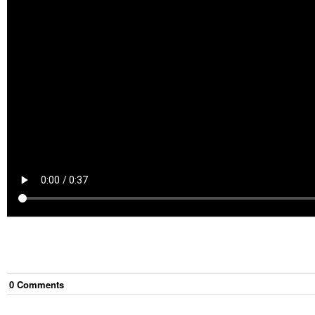
0
Comment
s