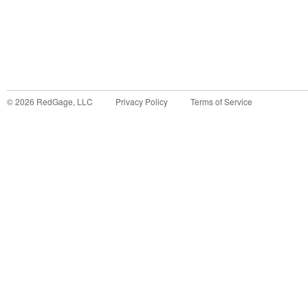
©
2026
RedGage, LLC
Privacy Policy
Terms of Service