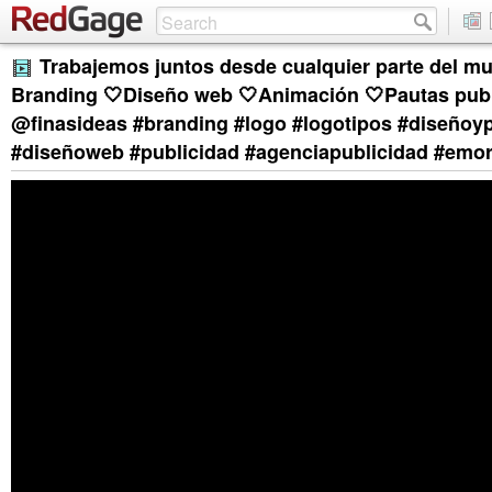
Trabajemos juntos desde cualquier parte del m
Branding 🤍Diseño web 🤍Animación 🤍Pautas publi
@finasideas #branding #logo #logotipos #diseñoyp
#diseñoweb #publicidad #agenciapublicidad #emo