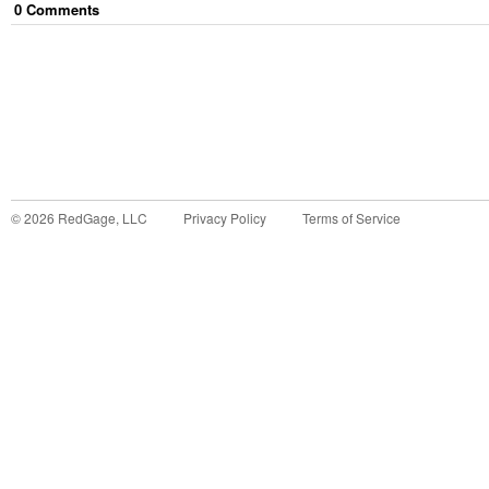
0
Comment
s
©
2026
RedGage, LLC
Privacy Policy
Terms of Service