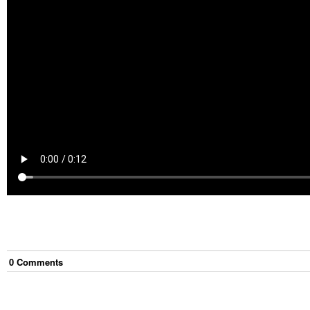
0
Comment
s