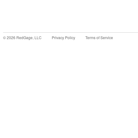
©
2026
RedGage, LLC
Privacy Policy
Terms of Service