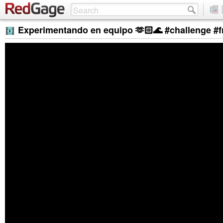
Experimentando en equipo 🫶🏻🌊 #challenge #fr