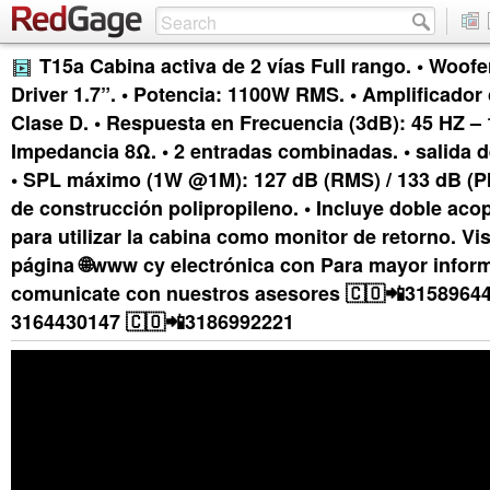
T15a Cabina activa de 2 vías Full rango. • Woofer
Driver 1.7”. • Potencia: 1100W RMS. • Amplificador 
Clase D. • Respuesta en Frecuencia (3dB): 45 HZ – 
Impedancia 8Ω. • 2 entradas combinadas. • salida 
• SPL máximo (1W @1M): 127 dB (RMS) / 133 dB (PIC
de construcción polipropileno. • Incluye doble acopl
para utilizar la cabina como monitor de retorno. Vis
página 🌐www cy electrónica con Para mayor infor
comunicate con nuestros asesores 🇨🇴📲31589644
3164430147 🇨🇴📲3186992221