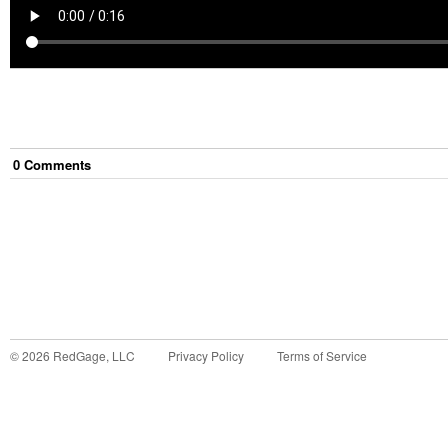
0
Comment
s
©
2026
RedGage, LLC
Privacy Policy
Terms of Service