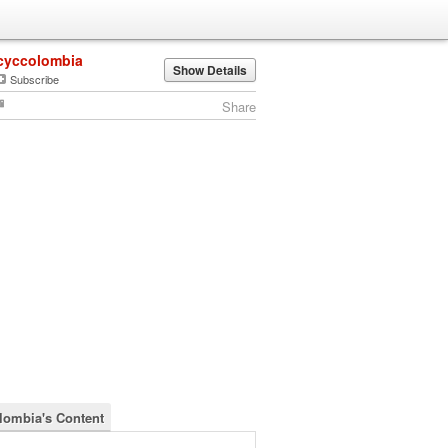
cyccolombia
Show Details
Subscribe
Share
lombia's Content