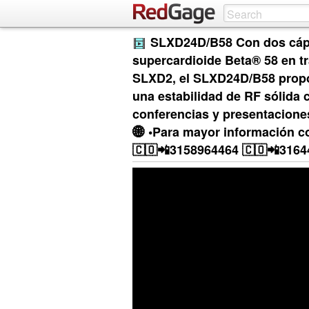
SLXD24D/B58 Con dos cáp
supercardioide Beta® 58 en 
SLXD2, el SLXD24D/B58 propor
una estabilidad de RF sólida
conferencias y presentaciones
🌐 •Para mayor información 
🇨🇴📲3158964464 🇨🇴📲3164