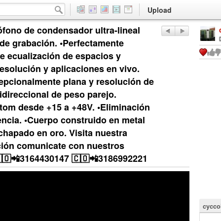
Upload
fono de condensador ultra-lineal
 de grabación. •Perfectamente
e ecualización de espacios y
resolución y aplicaciones en vivo.
epcionalmente plana y resolución de
idireccional de peso parejo.
tom desde +15 a +48V. •Eliminación
encia. •Cuerpo construido en metal
chapado en oro. Visita nuestra
ción comunicate con nuestros
🇴📲3164430147 🇨🇴📲3186992221
cycco