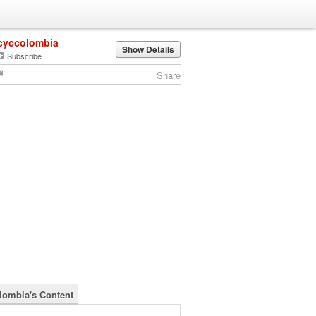
cyccolombia
Show Details
Subscribe
Share
lombia's Content