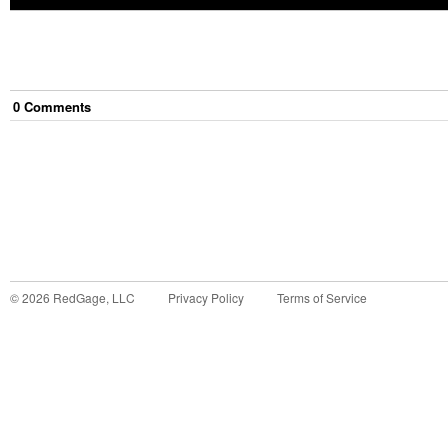
0
Comment
s
©
2026
RedGage, LLC
Privacy Policy
Terms of Service