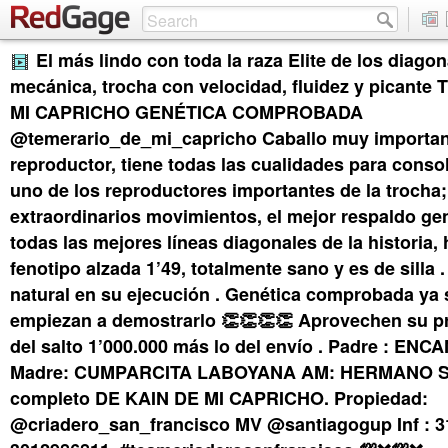
El más lindo con toda la raza Elite de los diago
mecánica, trocha con velocidad, fluidez y picant
MI CAPRICHO GENÉTICA COMPROBADA
@temerario_de_mi_capricho Caballo muy importa
reproductor, tiene todas las cualidades para cons
uno de los reproductores importantes de la trocha;
extraordinarios movimientos, el mejor respaldo ge
todas las mejores líneas diagonales de la historia
fenotipo alzada 1’49, totalmente sano y es de silla 
natural en su ejecución . Genética comprobada ya 
empiezan a demostrarlo 👏👏👏👏 Aprovechen su p
del salto 1’000.000 más lo del envío . Padre : ENC
Madre: CUMPARCITA LABOYANA AM: HERMANO 
completo DE KAIN DE MI CAPRICHO. Propiedad:
@criadero_san_francisco MV @santiagogup Inf : 